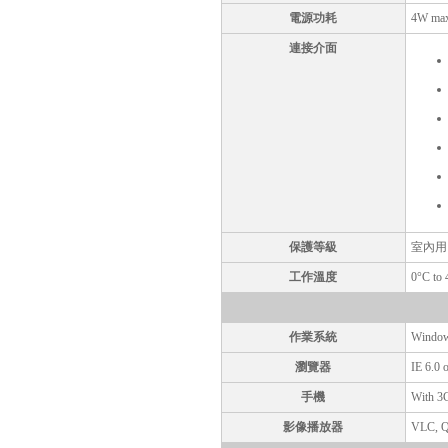
電源功耗
4W ma
連接介面
保護等級
室內用
工作溫度
0°C to 
作業系統
Window
瀏覽器
IE 6.0 o
手機
With 3
影像播放器
VLC, Qu