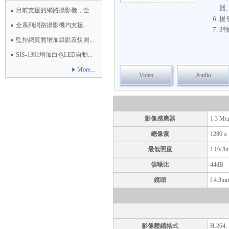
器,
目前支援的網路攝影機，全..
援發
全系列網路攝影機均支援..
3
監控網頁面增加錄影及快照...
SIS-1301增加白色LED自動...
More...
Video
Audio
影像感應器
1.3 Meg
總像素
1280 x 
最低照度
1.0V/lu
信噪比
44dB
鏡頭
f:4.3mm
影像壓縮格式
H.264