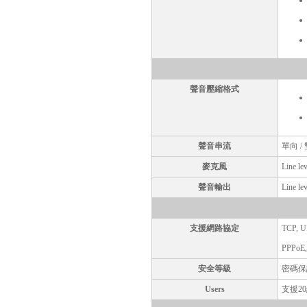
聲音壓縮格式
聲音串流
單向 /
麥克風
Line lev
聲音輸出
Line lev
支援網路協定
TCP, U
PPPoE,
安全等級
密碼保
Users
支援2