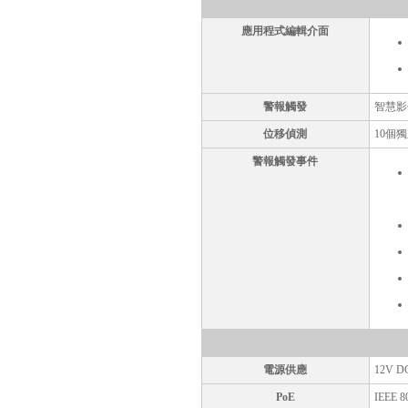
應用程式編輯介面
警報觸發
智慧影
位移偵測
10個
警報觸發事件
電源供應
12V D
PoE
IEEE 80