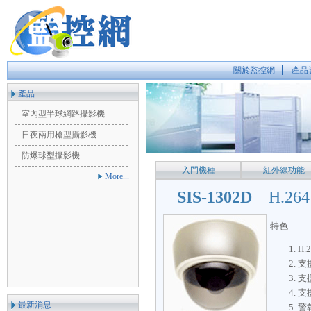
關於監控網
產品
產品
室內型半球網路攝影機
日夜兩用槍型攝影機
防爆球型攝影機
入門機種
紅外線功能
More...
SIS-1302D
H.2
特色
H.
支援
支
支援
最新消息
警報