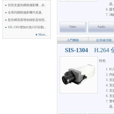
器,
目前支援的網路攝影機，全..
援發
全系列網路攝影機均支援..
3
監控網頁面增加錄影及快照...
Video
Audio
SIS-1301增加白色LED自動...
More...
入門機種
紅外線功能
SIS-1304
H.2
特色
H.
內
支
支援
支
支援
警報
器,