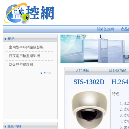
關於監控網
產品
產品
室內型半球網路攝影機
日夜兩用槍型攝影機
防爆球型攝影機
入門機種
紅外線功能
More...
SIS-1302D
H.2
特色
H.
支援
支
支援
最新消息
警報